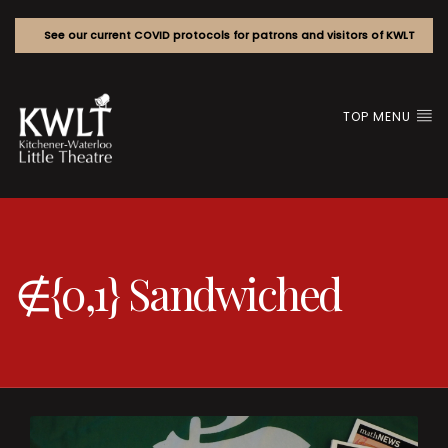
See our current COVID protocols for patrons and visitors of KWLT
TOP MENU
∉{0,1} Sandwiched