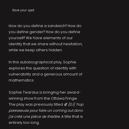
Save your spot
How do you define a sandwich? How do
you define gender? How do you define
yourself? We have elements of our
identity that we share without hesitation,
while we keep others hidden.
In this autobiographical play, Sophie
explores the question of identity with
vulnerability and a generous amount of
mathematics.
Sophie Twardus is bringing her award-
winning show from the Ottawa Fringe.
The play was previously titled
∉ {0,1} Trop
paresseuse pour faire un coming out donc
j’ai créé une pièce de théâtre
. A title that is
entirely too long.